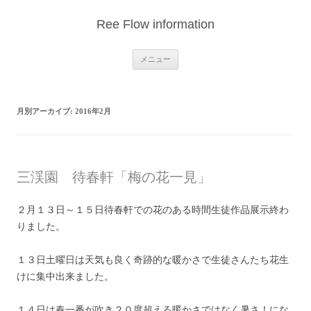
Ree Flow information
コ
メニュー
ン
テ
ン
ツ
へ
月別アーカイブ:
2016年2月
ス
キ
ッ
プ
三渓園 待春軒「梅の花一見」
２月１３日～１５日待春軒での花のある時間生徒作品展示終わ
りました。
１３日土曜日は天気も良く奇跡的な暖かさで生徒さんたち花生
けに集中出来ました。
１４日は春一番が吹き２０度超える暖かさではなく暑さ！にな